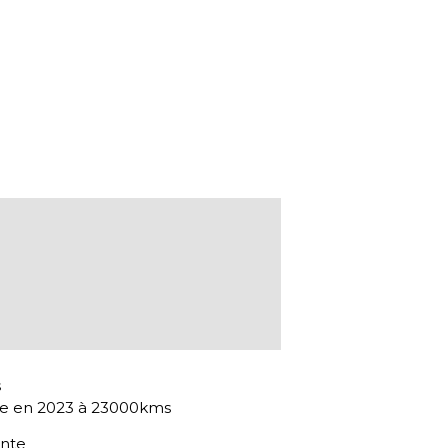
s
ire en 2023 à 23000kms
onte